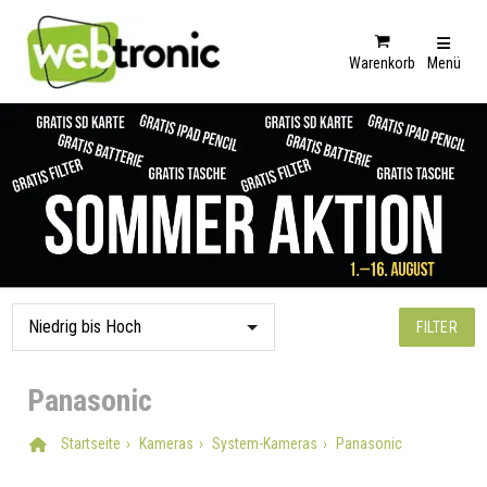
Warenkorb
Menü
FILTER
Panasonic
Startseite
Kameras
System-Kameras
Panasonic