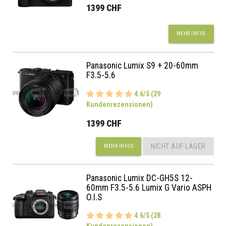
1399 CHF
MEHR INFOS
Panasonic Lumix S9 + 20-60mm
F3.5-5.6
4.6/5 (29
Kundenrezensionen)
1399 CHF
NICHT AUF LAGER
MEHR INFOS
Panasonic Lumix DC-GH5S 12-
60mm F3.5-5.6 Lumix G Vario ASPH
O.I.S
4.6/5 (28