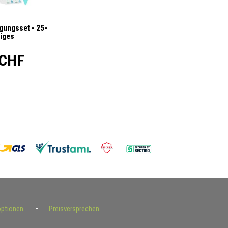
gungsset - 25-
liges
 CHF
optionen
Preisversprechen