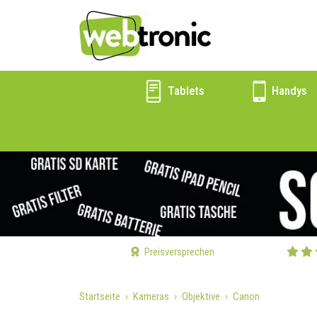
Tablets
Handys
Preisversprechen
Startseite
Kameras
Objektive
Canon