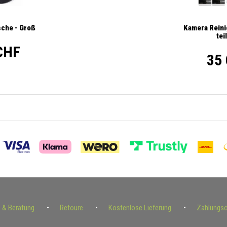
Kamera Reini
sche - Groß
tei
CHF
35
e & Beratung
Retoure
Kostenlose Lieferung
Zahlungs