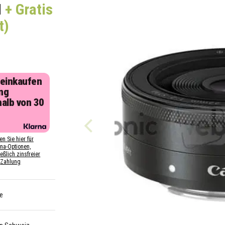
M
+ Gratis
t)
 einkaufen
ng
halb von 30
n
en Sie hier für
rna-Optionen,
eßlich zinsfreier
Zahlung
e