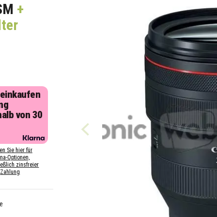
SM
+
ter
 einkaufen
ng
halb von 30
n
en Sie hier für
rna-Optionen,
eßlich zinsfreier
Zahlung
e