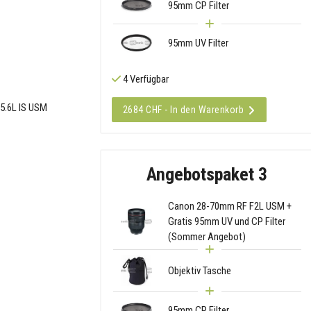
95mm CP Filter
95mm UV Filter
4 Verfügbar
5.6L IS USM
2684 CHF - In den Warenkorb
Angebotspaket 3
Canon 28-70mm RF F2L USM +
Gratis 95mm UV und CP Filter
(Sommer Angebot)
Objektiv Tasche
95mm CP Filter