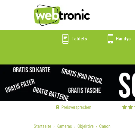
Tablets
Handys
Preisversprechen
Startseite
Kameras
Objektive
Canon