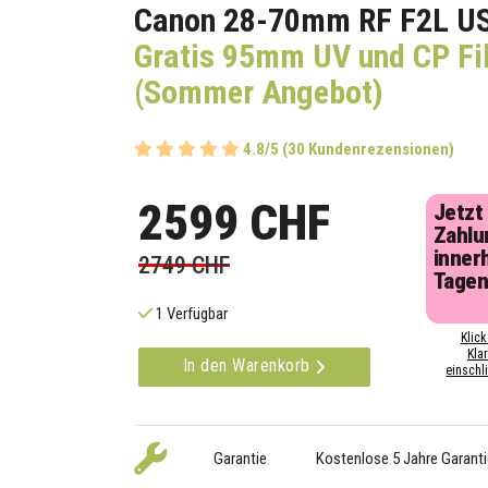
Canon 28-70mm RF F2L U
Gratis 95mm UV und CP Fil
(Sommer Angebot)
4.8/5 (30 Kundenrezensionen)
2599 CHF
Jetzt
Zahlu
inner
2749 CHF
Tage
1 Verfügbar
Klick
Kla
In den Warenkorb
einschli
Garantie
Kostenlose 5 Jahre Garanti