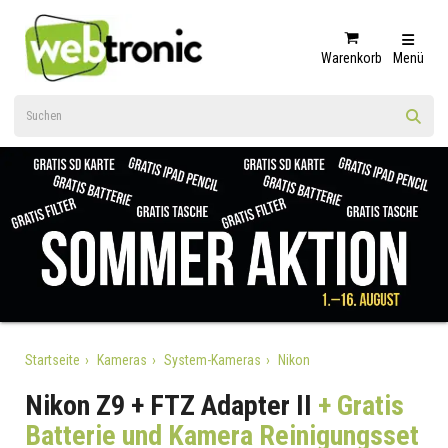
Warenkorb
Menü
Startseite
Kameras
System-Kameras
Nikon
Nikon Z9 + FTZ Adapter II
+ Gratis
Batterie und Kamera Reinigungsset