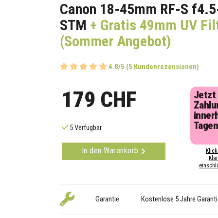
Canon 18-45mm RF-S f4.5-
STM
+ Gratis 49mm UV Fil
(Sommer Angebot)
4.8/5 (5 Kundenrezensionen)
179 CHF
Jetzt
Zahlu
inner
Tage
5 Verfügbar
In den Warenkorb
Klick
Kla
einschli
Garantie
Kostenlose 5 Jahre Garanti