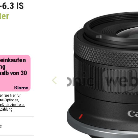
6.3 IS
ter
 einkaufen
ng
halb von 30
n
en Sie hier für
rna-Optionen,
eßlich zinsfreier
Zahlung
e