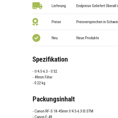
Lieferung
Endpreise Geliefert Überall
Preise
Preisversprechen in Schwe
Neu
Neue Produkte
Spezifikation
f/4.5-6.3 - f/32
49mm Filter
0.22 kg
Packungsinhalt
Canon RF-S 18-45mm f/4.5-6.3 IS STM
Canon E-49