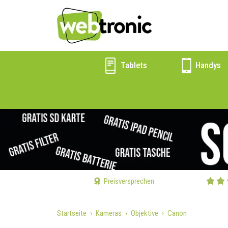
Tablets
Handys
Preisversprechen
Startseite
Kameras
Objektive
Canon