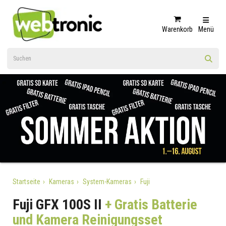
Warenkorb
Menü
Startseite
Kameras
System-Kameras
Fuji
Fuji GFX 100S II
+ Gratis Batterie
und Kamera Reinigungsset