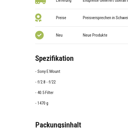
Lieferung
Endpreise Geliefert Überall
Preise
Preisversprechen in Schwe
Neu
Neue Produkte
Spezifikation
Sony E Mount
f/2.8 - f/22
40.5 Filter
1470 g
Packungsinhalt