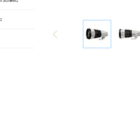
 in Schweiz
iz