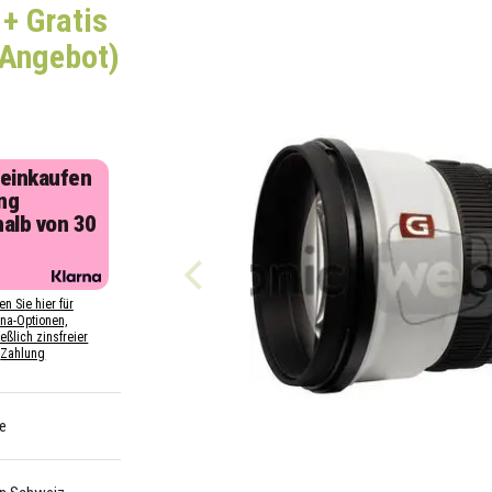
+ Gratis
 Angebot)
 einkaufen
ng
halb von 30
n
en Sie hier für
rna-Optionen,
eßlich zinsfreier
Zahlung
e