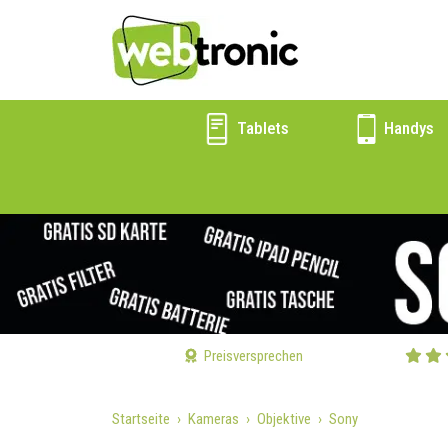
Tablets
Handys
Preisversprechen
Startseite
Kameras
Objektive
Sony